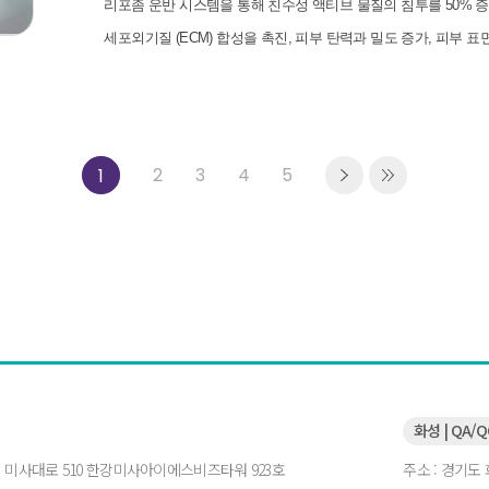
리포좀 운반
시스템을 통해 친수성 액티브
물질의 침투를 50% 증가,
세포외기질 (ECM)
합성을 촉진, 피부 탄력과 밀도 증가, 피부 표
2
3
4
5
1
화성 | QA/
시 미사대로 510 한강미사아이에스비즈타워 923호
주소 : 경기도 