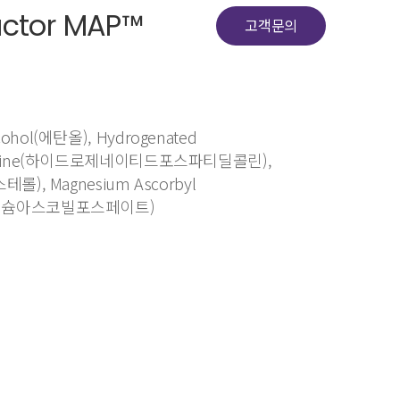
actor MAP™
고객문의
cohol(에탄올), Hydrogenated
lcholine(하이드로제네이티드포스파티딜콜린),
스테롤), Magnesium Ascorbyl
마그네슘아스코빌포스페이트)