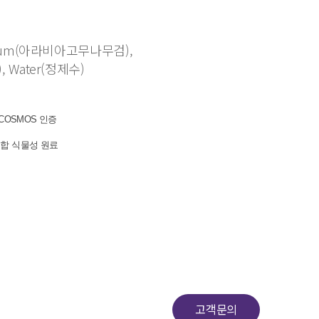
al Gum(아라비아고무나무검),
, Water(정제수)
COSMOS 인증
혼합 식물성 원료
고객문의