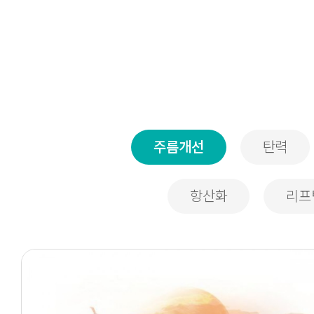
주름개선
탄력
항산화
리프