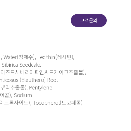
고객문의
, Water(정제수), Lecithin(레시틴),
 Sibirica Seedcake
드롤라이즈드시베리아파인씨드케이크추출물),
ticosus (Eleuthero) Root
뿌리추출물), Pentylene
이콜), Sodium
하이드록사이드), Tocopherol(토코페롤)