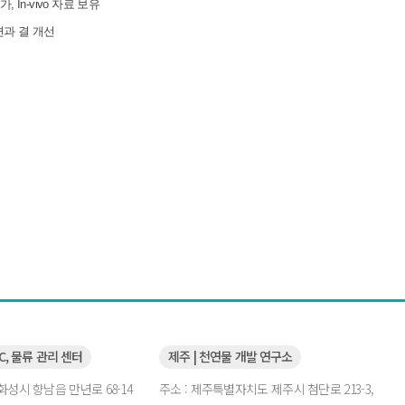
 In-vivo 자료 보유
면과 결 개선
QC, 물류 관리 센터
제주 | 천연물 개발 연구소
화성시 향남읍 만년로 68-14
주소 : 제주특별자치도 제주시 첨단로 213-3,