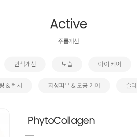
Active
주름개선
안색개선
보습
아이 케어
팅 & 텐서
지성피부 & 모공 케어
슬리
PhytoCollagen