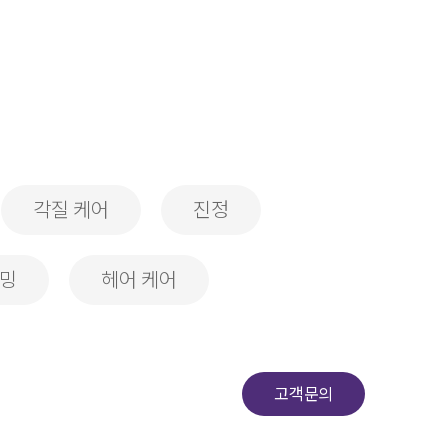
각질 케어
진정
밍
헤어 케어
고객문의