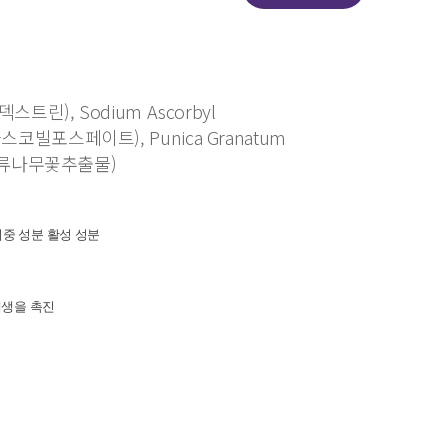
토덱스트린), Sodium Ascorbyl
아스코빌포스페이트), Punica Granatum
t(석류나무꽃추출물)
중 성분 활성 성분
재생을 촉진