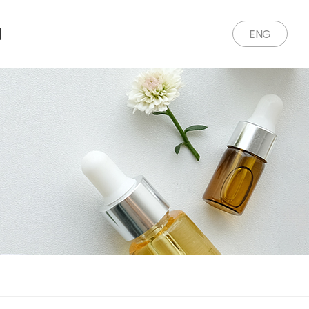
의
ENG