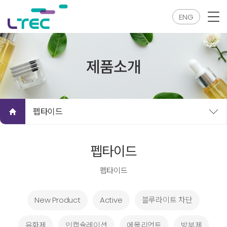
ENG
제품소개
펩타이드
펩타이드
펩타이드
New Product
Active
블루라이트 차단
유화제
인캡슐레이션
에몰리언트
방부제