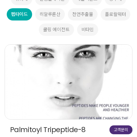
펩타이드
히알루론산
천연추출물
플로랄워터
쿨링 에이전트
비타민
Palmitoyl Tripeptide-8
고객문의