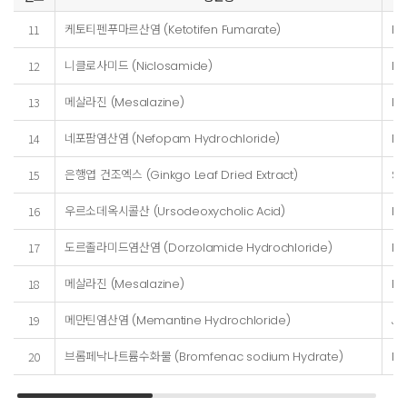
11
케토티펜푸마르산염 (Ketotifen Fumarate)
Fl
12
니클로사미드 (Niclosamide)
De
13
메살라진 (Mesalazine)
Ph
14
네포팜염산염 (Nefopam Hydrochloride)
Mi
15
은행엽 건조엑스 (Ginkgo Leaf Dried Extract)
Sh
16
우르소데옥시콜산 (Ursodeoxycholic Acid)
Fa
17
도르졸라미드염산염 (Dorzolamide Hydrochloride)
Mi
18
메살라진 (Mesalazine)
Ph
19
메만틴염산염 (Memantine Hydrochloride)
JS
20
브롬페낙나트륨수화물 (Bromfenac sodium Hydrate)
Mi