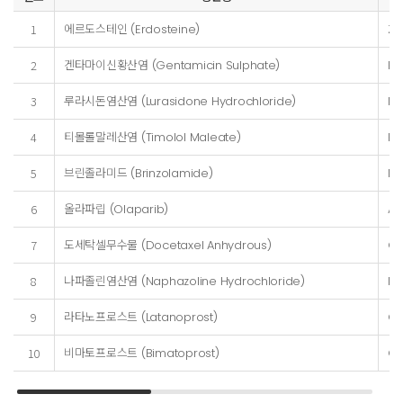
1
에르도스테인 (Erdosteine)
Zh
2
겐타마이신황산염 (Gentamicin Sulphate)
3
루라시돈염산염 (Lurasidone Hydrochloride)
Mi
4
티몰롤말레산염 (Timolol Maleate)
PC
5
브린졸라미드 (Brinzolamide)
Mi
6
올라파립 (Olaparib)
Al
7
도세탁셀무수물 (Docetaxel Anhydrous)
Qi
8
나파졸린염산염 (Naphazoline Hydrochloride)
Mi
9
라타노프로스트 (Latanoprost)
Ca
10
비마토프로스트 (Bimatoprost)
Ca