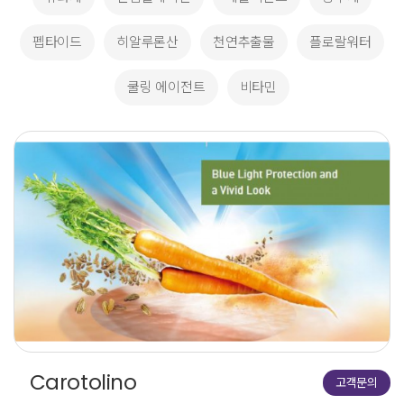
펩타이드
히알루론산
천연추출물
플로랄워터
쿨링 에이전트
비타민
Carotolino
고객문의