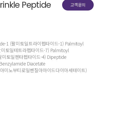
inkle Peptide
고객문의
eptide-1 (팔미토일트라이펩타이드-1) Palmitoyl
7 (팔미토일테트라펩타이드-7) Palmitoyl
4 (팔미토일펜타펩타이드-4) Dipeptide
Benzylamide Diacetate
이아미노부티로일벤질아마이드다이아세테이트)