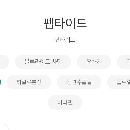
펩타이드
펩타이드
블루라이트 차단
유화제
히알루론산
천연추출물
플로
비타민