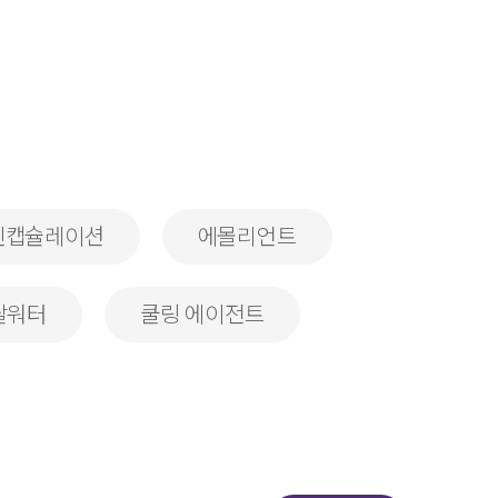
인캡슐레이션
에몰리언트
랄워터
쿨링 에이전트