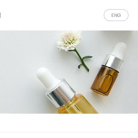
의
ENG