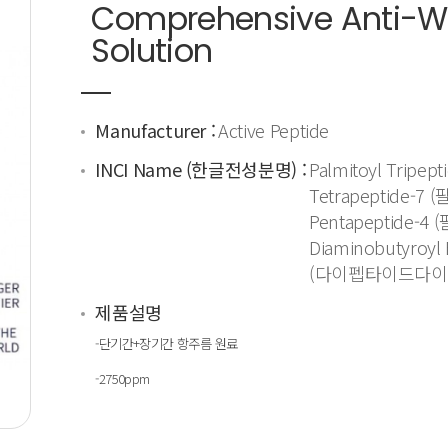
Comprehensive Anti-Wr
Solution
Manufacturer :
Active Peptide
INCI Name (한글전성분명) :
Palmitoyl Trip
Tetrapeptide-
Pentapeptide-
Diaminobutyroyl 
(다이펩타이드다
제품설명
-단기간+장기간 항주름 원료
-2750ppm