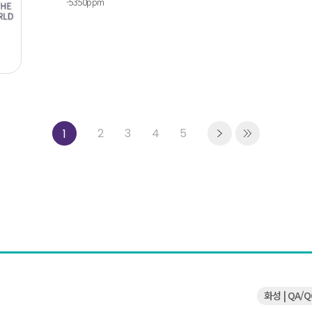
-5350ppm
2
3
4
5
1
화성 | QA/