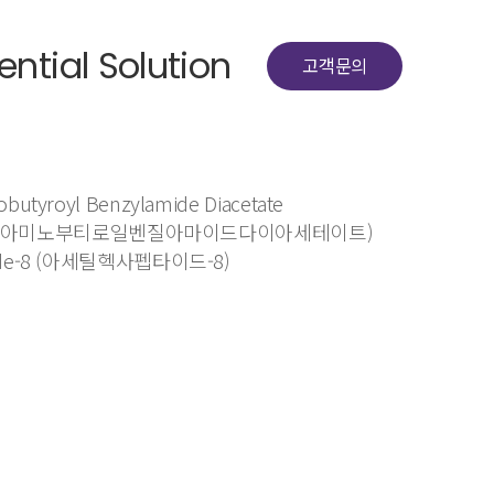
ential Solution
고객문의
obutyroyl Benzylamide Diacetate
이아미노부티로일벤질아마이드다이아세테이트)
ptide-8 (아세틸헥사펩타이드-8)