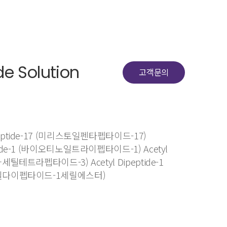
de Solution
고객문의
tapeptide-17 (미리스토일펜타펩타이드-17)
peptide-1 (바이오티노일트라이펩타이드-1) Acetyl
 (아세틸테트라펩타이드-3) Acetyl Dipeptide-1
(아세틸다이펩타이드-1세릴에스터)